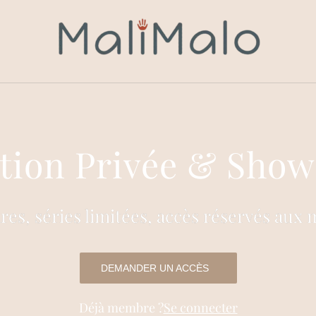
ction Privée & Sho
ares, séries limitées, accès réservés aux
DEMANDER UN ACCÈS
Déjà membre ?
Se connecter