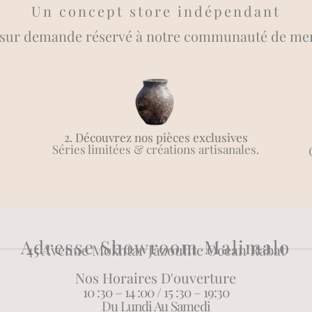
Un concept store indépendant
 sur demande réservé à notre communauté de memb
2. Découvrez nos pièces exclusives
Séries limitées & créations artisanales.
Adresse Showroom Malimalo
45 Avenue Mokhtar Jazoulite Ocean Rabat
Nos Horaires D'ouverture
10 :30 – 14 :00 / 15 :30 – 19:30
Du Lundi Au Samedi